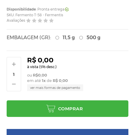
Disponibilidade
: Pronta entrega
SKU: Fermento T-58 - Fermentis
Avaliações
EMBALAGEM (GR):
11,5 g
500 g
R$ 0,00
à vista (
% desc.)
5
R$0,00
em até
1
x
de
R$ 0,00
ver mais formas de pagamento
COMPRAR