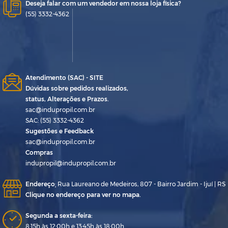
Deseja falar com um vendedor em nossa loja física?
(55) 3332-4362
Atendimento (SAC) - SITE
Dúvidas sobre pedidos realizados,
status, Alterações e Prazos.
sac@indupropil.com.br
SAC: (55) 3332-4362
Sugestões e Feedback
sac@indupropil.com.br
Compras
indupropil@indupropil.com.br
Endereço
:
Rua Laureano de Medeiros, 807 - Bairro Jardim - Ijuí | RS
Clique no endereço para ver no mapa.
Segunda a sexta-feira:
8:15h às 12:00h e 13:45h às 18:00h