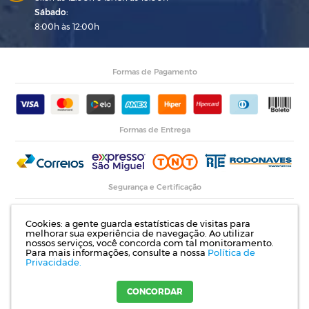
Sábado:
8:00h às 12:00h
Formas de Pagamento
Formas de Entrega
Segurança e Certificação
Cookies: a gente guarda estatísticas de visitas para
melhorar sua experiência de navegação. Ao utilizar
nossos serviços, você concorda com tal monitoramento.
Para mais informações, consulte a nossa
Política de
Privacidade.
Razão Social: Indupropil Indústria e Comércio Ltda | CNPJ: 00.774.194/0001-82 |
Rodovia RS 155, Km 1 esq. Rua Laureano de Medeiros, 782- Ijuí | RS
CONCORDAR