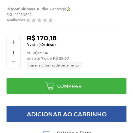
Disponibilidade
: 10 dias + entrega
SKU: 12230592
Avaliações
R$ 170,18
à vista (
% desc.)
5
R$179,14
em até
7
x
de
R$ 29,37
ver mais formas de pagamento
COMPRAR
ADICIONAR AO CARRINHO