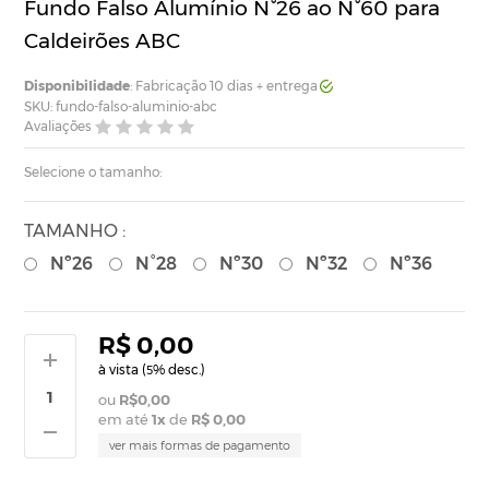
Fundo Falso Alumínio N°26 ao N°60 para
Caldeirões ABC
Disponibilidade
: Fabricação 10 dias + entrega
SKU: fundo-falso-aluminio-abc
Avaliações
Selecione o tamanho:
TAMANHO :
Nº26
N°28
Nº30
Nº32
Nº36
R$ 0,00
à vista (
% desc.)
5
R$0,00
em até
1
x
de
R$ 0,00
ver mais formas de pagamento