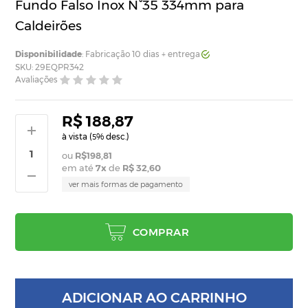
Fundo Falso Inox N°35 334mm para
Caldeirões
Disponibilidade
: Fabricação 10 dias + entrega
SKU: 29EQPR342
Avaliações
R$ 188,87
à vista (
% desc.)
5
R$198,81
em até
7
x
de
R$ 32,60
ver mais formas de pagamento
COMPRAR
ADICIONAR AO CARRINHO