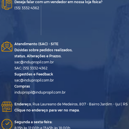
Deseja falar com um vendedor em nossa loja física?
(55) 3332-4362
Atendimento (SAC) - SITE
Dúvidas sobre pedidos realizados,
status, Alterações e Prazos.
sac@indupropil.com.br
SAC: (55) 3332-4362
Sugestões e Feedback
sac@indupropil.com.br
Compras
indupropil@indupropil.com.br
Endereço
:
Rua Laureano de Medeiros, 807 - Bairro Jardim - Ijuí | RS
Clique no endereço para ver no mapa.
Segunda a sexta-feira:
8:15h às 12:00h e 13:45h às 18:00h