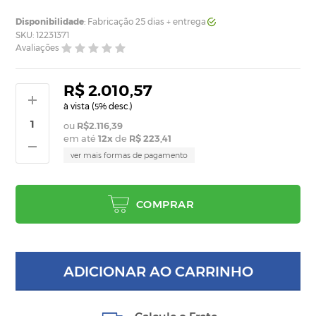
Disponibilidade
: Fabricação 25 dias + entrega
SKU: 12231371
Avaliações
R$ 2.010,57
à vista (
% desc.)
5
R$2.116,39
em até
12
x
de
R$ 223,41
ver mais formas de pagamento
COMPRAR
ADICIONAR AO CARRINHO