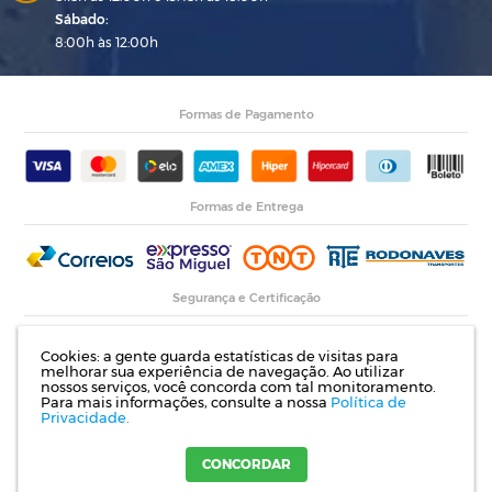
Sábado:
8:00h às 12:00h
Formas de Pagamento
Formas de Entrega
Segurança e Certificação
Cookies: a gente guarda estatísticas de visitas para
melhorar sua experiência de navegação. Ao utilizar
nossos serviços, você concorda com tal monitoramento.
Para mais informações, consulte a nossa
Política de
Privacidade.
Razão Social: Indupropil Indústria e Comércio Ltda | CNPJ: 00.774.194/0001-82 |
Rodovia RS 155, Km 1 esq. Rua Laureano de Medeiros, 782- Ijuí | RS
CONCORDAR