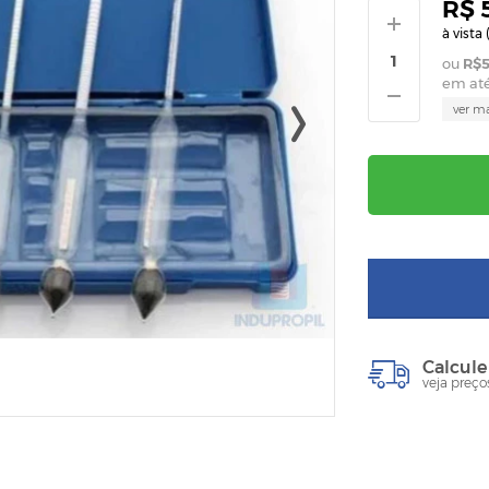
R$ 
à vista 
R$5
em at
ver m
Calcule
veja preço