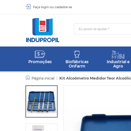
Faça
login
ou
cadastre-se
Promoções
Biofábricas
Industrial e
OnFarm
Agro
|
Kit Alcoômetro Medidor Teor Alcoóli