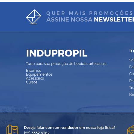
QUER MAIS PROMOÇÕES
ASSINE NOSSA
NEWSLETTE
INDUPROPIL
I
So
Tudo para sua produção de bebidas artesanais.
Fa
Insumos
Co
Equipamentos
Acessórios
Pr
Cursos
Tr
Re
Deseja falar com um vendedor em nossa loja física?
(55) 3332-4362