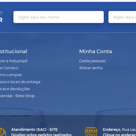
?
R
nstitucional
Minha Conta
bre a Indupropil
Dados pessoais
le Conosco
Alterar senha
mo comprar
azos e locais de entrega
ocas e devoluções
vendas - Brew Shop
Atendimento (SAC) - SITE
Endereço
:
Rua Laur
Dúvidas sobre pedidos realizados,
Clique no endereç