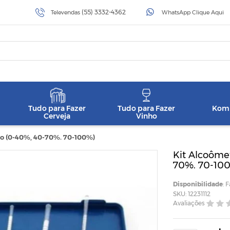
(55) 3332-4362
Televendas
WhatsApp Clique Aqui
Tudo para Fazer
Tudo para Fazer
Komb
Cerveja
Vinho
co (0-40%, 40-70%. 70-100%)
Kit Alcoômet
70%. 70-10
Disponibilidade
: 
SKU: 12231112
Avaliações