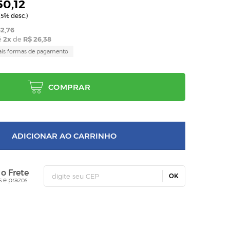
50,12
(
% desc.)
5
2,76
é
2
x
de
R$ 26,38
ais formas de pagamento
COMPRAR
ADICIONAR AO CARRINHO
 o Frete
OK
s e prazos