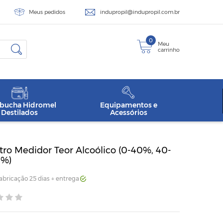
Meus pedidos
indupropil@indupropil.com.br
0
Meu
carrinho
ucha Hidromel
Equipamentos e
Destilados
Acessórios
ro Medidor Teor Alcoólico (0-40%, 40-
0%)
Fabricação 25 dias + entrega