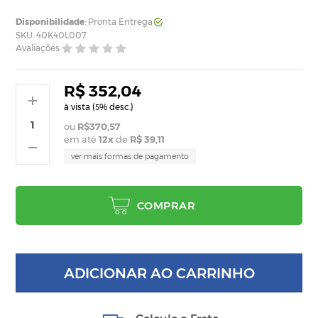
Disponibilidade
: Pronta Entrega
SKU: 40K40L007
Avaliações
R$ 352,04
à vista (
% desc.)
5
R$370,57
em até
12
x
de
R$ 39,11
ver mais formas de pagamento
COMPRAR
ADICIONAR AO CARRINHO