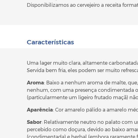
Disponibilizamos ao cervejeiro a receita forma
Características
Uma lager muito clara, altamente carbonatad
Servida bem fria, eles podem ser muito refresc
Aroma
: Baixo a nenhum aroma de malte, que,
nenhum, com uma presença condimentada ou fl
(particularmente um ligeiro frutado maçã) nã
Aparência
: Cor amarelo pálido a amarelo méd
Sabor
: Relativamente neutro no palato com u
percebido como doçura, devido ao baixo amarg
(condimentada) e herbal (embora raramente for