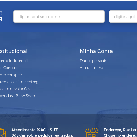
?
R
nstitucional
Minha Conta
bre a Indupropil
Dados pessoais
le Conosco
Alterar senha
mo comprar
azos e locais de entrega
ocas e devoluções
vendas - Brew Shop
Atendimento (SAC) - SITE
Endereço
:
Rua Laur
Dúvidas sobre pedidos realizados,
Clique no endereç