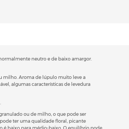
 normalmente neutro e de baixo amargor.
u milho. Aroma de lúpulo muito leve a
el, algumas características de levedura
.
granulado ou de milho, o que pode ser
ode ter uma qualidade floral, picante
o é baixo para médio-baixo. O equilíbrio pode