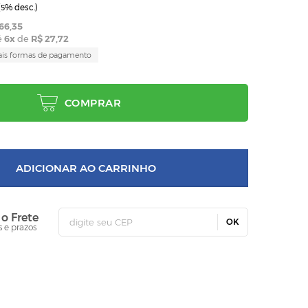
(
% desc.)
5
66,35
é
6
x
de
R$ 27,72
ais formas de pagamento
COMPRAR
ADICIONAR AO CARRINHO
 o Frete
OK
s e prazos