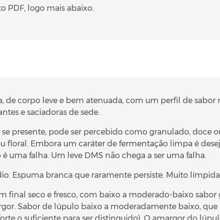
to PDF, logo mais abaixo.
a, de corpo leve e bem atenuada, com um perfil de sabor
antes e saciadoras de sede.
 se presente, pode ser percebido como granulado, doce o
oral. Embora um caráter de fermentação limpa é desejáv
o é uma falha. Um leve DMS não chega a ser uma falha.
io. Espuma branca que raramente persiste. Muito límpida
m final seco e fresco, com baixo a moderado-baixo sabor 
or. Sabor de lúpulo baixo a moderadamente baixo, que p
te o suficiente para ser distinguido). O amargor do lúpul