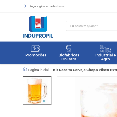
Faça
login
ou
cadastre-se
Promoções
Biofábricas
Industrial e
OnFarm
Agro
|
Kit Receita Cerveja Chopp Pilsen Extra