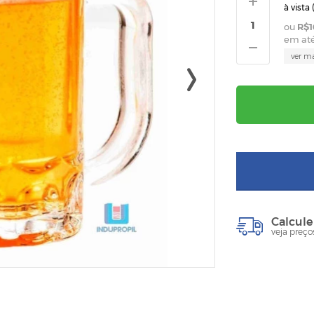
à vista 
R$1
em at
ver m
Calcule
veja preço