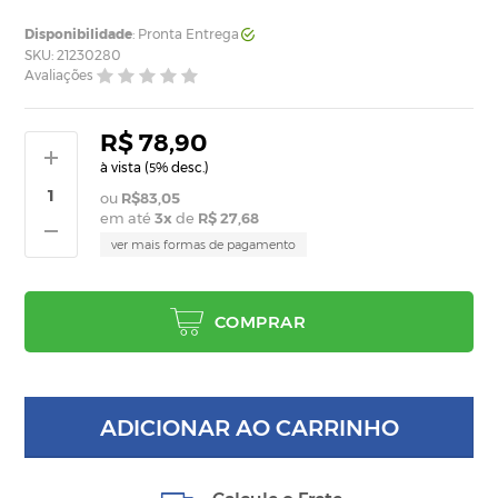
Disponibilidade
: Pronta Entrega
SKU: 21230280
Avaliações
R$ 78,90
à vista (
% desc.)
5
R$83,05
em até
3
x
de
R$ 27,68
ver mais formas de pagamento
COMPRAR
ADICIONAR AO CARRINHO