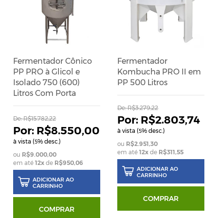
Fermentador Cônico
Fermentador
PP PRO à Glicol e
Kombucha PRO II em
Isolado 750 (600)
PP 500 Litros
Litros Com Porta
De:
R$3.279,22
R$2.803,74
De:
R$15.782,22
R$8.550,00
à vista (
% desc.)
5
à vista (
% desc.)
5
R$2.951,30
em até
12
x
de
R$311,55
R$9.000,00
em até
12
x
de
R$950,06
ADICIONAR AO
CARRINHO
ADICIONAR AO
CARRINHO
COMPRAR
COMPRAR