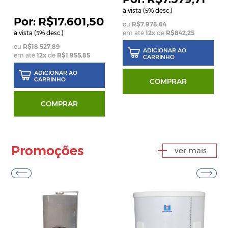
à vista (
% desc.)
5
R$17.601,50
R$7.978,64
à vista (
% desc.)
em até
12
x
de
R$842,25
5
R$18.527,89
ADICIONAR AO
em até
12
x
de
R$1.955,85
CARRINHO
ADICIONAR AO
CARRINHO
COMPRAR
COMPRAR
Promoções
ver mais