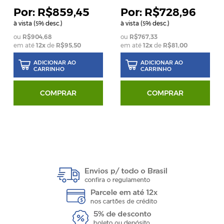
R$859,45
R$728,96
à vista (
% desc.)
à vista (
% desc.)
5
5
R$904,68
R$767,33
em até
12
x
de
R$95,50
em até
12
x
de
R$81,00
ADICIONAR AO
ADICIONAR AO
CARRINHO
CARRINHO
COMPRAR
COMPRAR