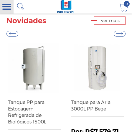
0
Novidades
ver mais
Tanque PP para
Tanque para Arla
Estocagem
3000L PP Bege
Refrigerada de
Biológicos 1500L
R$7.579,71