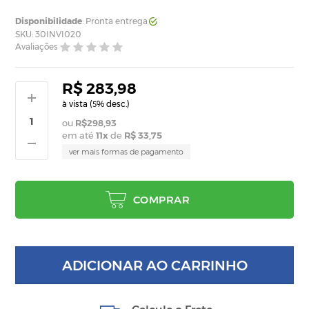
Disponibilidade
: Pronta entrega
SKU: 30INVI020
Avaliações
R$ 283,98
à vista (
% desc.)
5
R$298,93
em até
11
x
de
R$ 33,75
ver mais formas de pagamento
COMPRAR
ADICIONAR AO CARRINHO