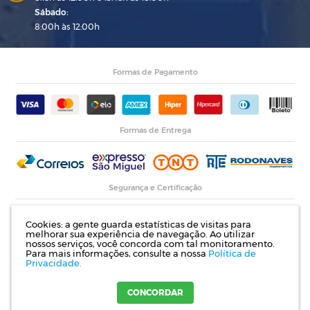
Sábado:
8:00h às 12:00h
Formas de Pagamento
Formas de Entrega
Segurança e Certificação
Cookies: a gente guarda estatísticas de visitas para
melhorar sua experiência de navegação. Ao utilizar
nossos serviços, você concorda com tal monitoramento.
Para mais informações, consulte a nossa
Política de
Privacidade.
Razão Social: Indupropil Indústria e Comércio Ltda | CNPJ: 00.774.194/0001-82 |
Rodovia RS 155, Km 1 esq. Rua Laureano de Medeiros, 782- Ijuí | RS
CONCORDAR