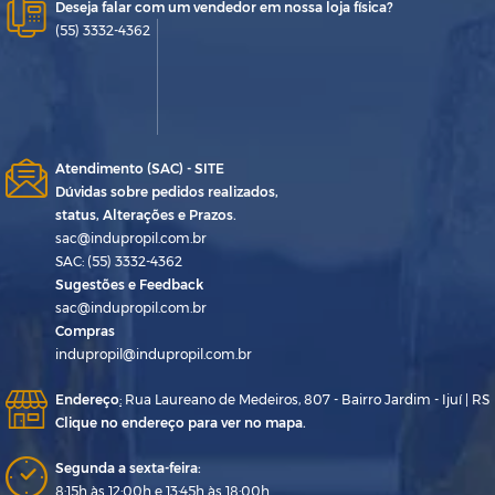
Deseja falar com um vendedor em nossa loja física?
(55) 3332-4362
Atendimento (SAC) - SITE
Dúvidas sobre pedidos realizados,
status, Alterações e Prazos.
sac@indupropil.com.br
SAC: (55) 3332-4362
Sugestões e Feedback
sac@indupropil.com.br
Compras
indupropil@indupropil.com.br
Endereço
:
Rua Laureano de Medeiros, 807 - Bairro Jardim - Ijuí | RS
Clique no endereço para ver no mapa.
Segunda a sexta-feira:
8:15h às 12:00h e 13:45h às 18:00h