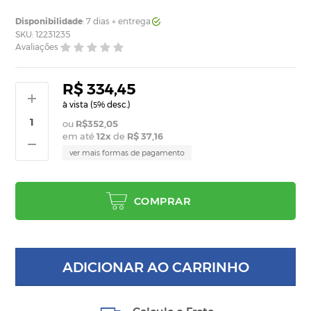
Disponibilidade
: 7 dias + entrega
SKU: 12231235
Avaliações
R$ 334,45
à vista (
% desc.)
5
R$352,05
em até
12
x
de
R$ 37,16
ver mais formas de pagamento
COMPRAR
ADICIONAR AO CARRINHO