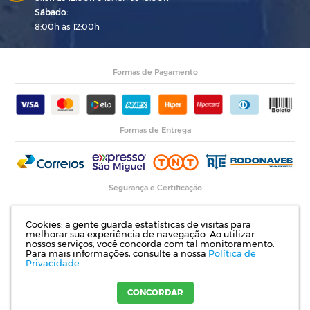
Sábado:
8:00h às 12:00h
Formas de Pagamento
Formas de Entrega
Segurança e Certificação
Cookies: a gente guarda estatísticas de visitas para
melhorar sua experiência de navegação. Ao utilizar
nossos serviços, você concorda com tal monitoramento.
Para mais informações, consulte a nossa
Política de
Privacidade.
Razão Social: Indupropil Indústria e Comércio Ltda | CNPJ: 00.774.194/0001-82 |
Rodovia RS 155, Km 1 esq. Rua Laureano de Medeiros, 782- Ijuí | RS
CONCORDAR