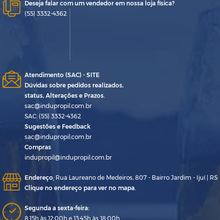
Deseja falar com um vendedor em nossa loja física?
(55) 3332-4362
Atendimento (SAC) - SITE
Dúvidas sobre pedidos realizados,
status, Alterações e Prazos.
sac@indupropil.com.br
SAC: (55) 3332-4362
Sugestões e Feedback
sac@indupropil.com.br
Compras
indupropil@indupropil.com.br
Endereço
:
Rua Laureano de Medeiros, 807 - Bairro Jardim - Ijuí | RS
Clique no endereço para ver no mapa.
Segunda a sexta-feira:
8:15h às 12:00h e 13:45h às 18:00h