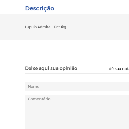
Descrição
Lupulo Admiral - Pct 1kg
Deixe aqui sua opinião
dê sua not