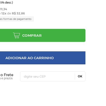
(
% desc.)
5
11,34
é
12
x
de
R$ 32,86
ais formas de pagamento
COMPRAR
ADICIONAR AO CARRINHO
 o Frete
OK
s e prazos