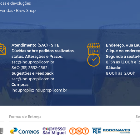
ocas e devoluções
vendas - Brew Shop
Atendimento (SAC) - SITE
Endereço
:
Rua Laur
Dúvidas sobre pedidos realizados,
Clique no endereç
status, Alterações e Prazos.
Segunda a sexta-fe
sac@indupropil.com.br
8:15h às 12:00h e 1
SAC: (55) 3332-4362
Sábado:
Sugestões e Feedback
8:00h às 12:00h
sac@indupropil.com.br
Compras
indupropil@indupropil.com.br
Formas de Entrega
Se