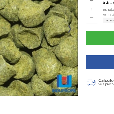
à vista 
R$3
em at
ver m
Calcule
veja preço