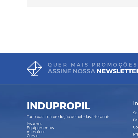
QUER MAIS PROMOÇÕES
ASSINE NOSSA
NEWSLETTE
INDUPROPIL
I
So
Tudo para sua produção de bebidas artesanais.
Fa
Insumos
Co
Equipamentos
Acessórios
Pr
Cursos