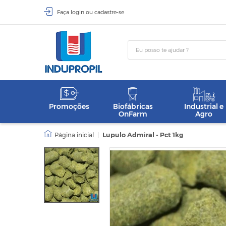
Faça
login
ou
cadastre-se
Promoções
Biofábricas
Industrial e
OnFarm
Agro
|
Lupulo Admiral - Pct 1kg