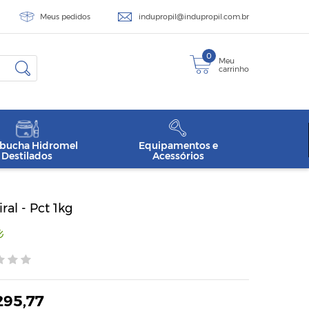
Meus pedidos
indupropil@indupropil.com.br
0
Meu
carrinho
ucha Hidromel
Equipamentos e
Destilados
Acessórios
al - Pct 1kg
295,77