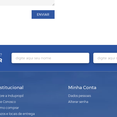
ENVIAR
?
R
nstitucional
Minha Conta
bre a Indupropil
Dados pessoais
le Conosco
Alterar senha
mo comprar
azos e locais de entrega