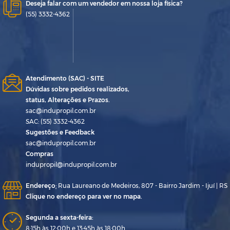
Deseja falar com um vendedor em nossa loja física?
(55) 3332-4362
Atendimento (SAC) - SITE
Dúvidas sobre pedidos realizados,
status, Alterações e Prazos.
sac@indupropil.com.br
SAC: (55) 3332-4362
Sugestões e Feedback
sac@indupropil.com.br
Compras
indupropil@indupropil.com.br
Endereço
:
Rua Laureano de Medeiros, 807 - Bairro Jardim - Ijuí | RS
Clique no endereço para ver no mapa.
Segunda a sexta-feira:
8:15h às 12:00h e 13:45h às 18:00h