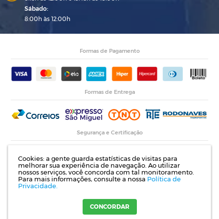
Sábado:
8:00h às 12:00h
Formas de Pagamento
Formas de Entrega
Segurança e Certificação
Cookies: a gente guarda estatísticas de visitas para
melhorar sua experiência de navegação. Ao utilizar
nossos serviços, você concorda com tal monitoramento.
Para mais informações, consulte a nossa
Política de
Privacidade.
Razão Social: Indupropil Indústria e Comércio Ltda | CNPJ: 00.774.194/0001-82 |
Rodovia RS 155, Km 1 esq. Rua Laureano de Medeiros, 782- Ijuí | RS
CONCORDAR