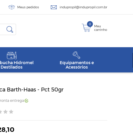
Meus pedidos
indupropil@indupropil.com.br
0
Meu
carrinho
ucha Hidromel
Equipamentos e
Destilados
Acessórios
a Barth-Haas - Pct 50gr
Pronta entrega
28,10