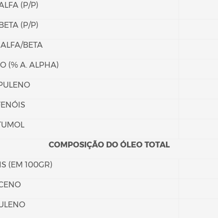
LFA (P/P)
ETA (P/P)
ALFA/BETA
 (% A. ALPHA)
PULENO
FENÓIS
TUMOL
COMPOSIÇÃO DO ÓLEO TOTAL
S (EM 100GR)
CENO
ULENO