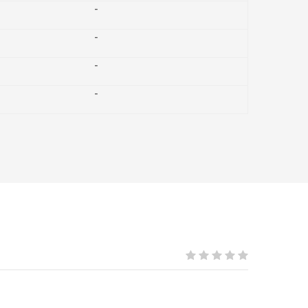
-
-
-
-