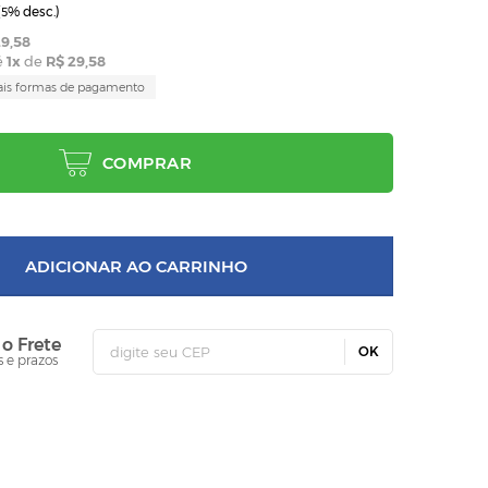
(
% desc.)
5
9,58
é
1
x
de
R$ 29,58
ais formas de pagamento
COMPRAR
ADICIONAR AO CARRINHO
 o Frete
OK
s e prazos