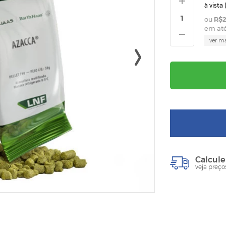
à vista 
R$2
em at
ver m
Calcule
veja preço