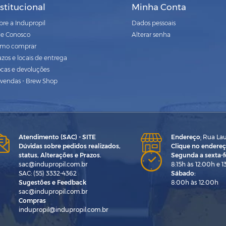
nstitucional
Minha Conta
bre a Indupropil
Dados pessoais
le Conosco
Alterar senha
mo comprar
azos e locais de entrega
ocas e devoluções
vendas - Brew Shop
Atendimento (SAC) - SITE
Endereço
:
Rua Laur
Dúvidas sobre pedidos realizados,
Clique no endereç
status, Alterações e Prazos.
Segunda a sexta-fe
sac@indupropil.com.br
8:15h às 12:00h e 1
SAC: (55) 3332-4362
Sábado:
Sugestões e Feedback
8:00h às 12:00h
sac@indupropil.com.br
Compras
indupropil@indupropil.com.br