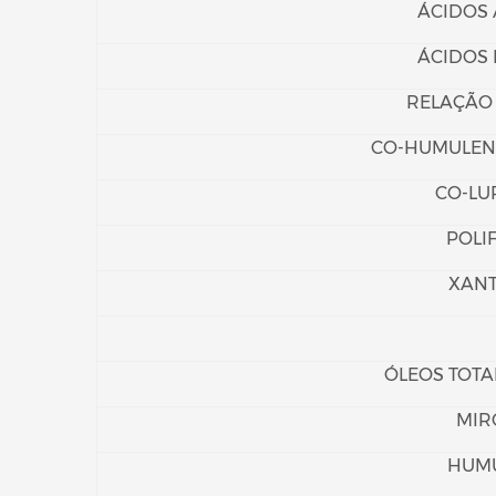
ÁCIDOS A
ÁCIDOS B
RELAÇÃO 
CO-HUMULENO
CO-LU
POLI
XAN
ÓLEOS TOTAI
MIR
HUM