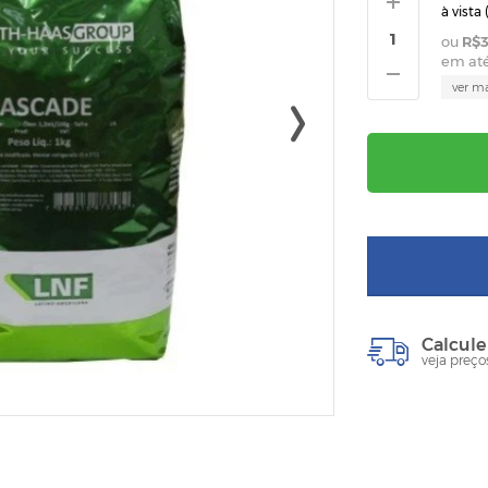
à vista 
R$3
em at
ver m
Calcule
veja preço