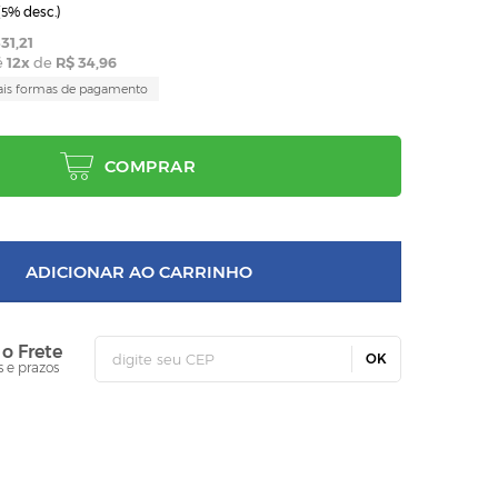
(
% desc.)
5
31,21
é
12
x
de
R$ 34,96
ais formas de pagamento
COMPRAR
ADICIONAR AO CARRINHO
 o Frete
OK
s e prazos