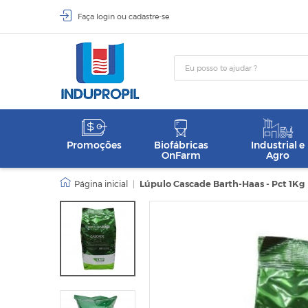
Faça
login
ou
cadastre-se
Promoções
Biofábricas
Industrial e
OnFarm
Agro
|
Lúpulo Cascade Barth-Haas - Pct 1Kg