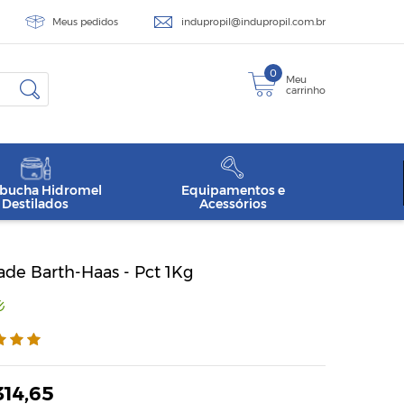
Meus pedidos
indupropil@indupropil.com.br
0
Meu
carrinho
ucha Hidromel
Equipamentos e
Destilados
Acessórios
de Barth-Haas - Pct 1Kg
314,65