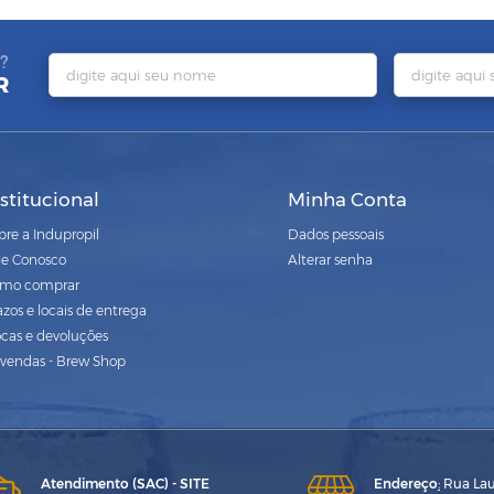
?
R
nstitucional
Minha Conta
bre a Indupropil
Dados pessoais
le Conosco
Alterar senha
mo comprar
azos e locais de entrega
ocas e devoluções
vendas - Brew Shop
Atendimento (SAC) - SITE
Endereço
:
Rua Laur