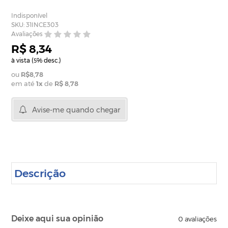
Indisponível
SKU: 31INCE303
Avaliações
R$ 8,34
à vista (
% desc.)
5
R$8,78
em até
1
x
de
R$ 8,78
Avise-me quando chegar
Descrição
Deixe aqui sua opinião
0
avaliações