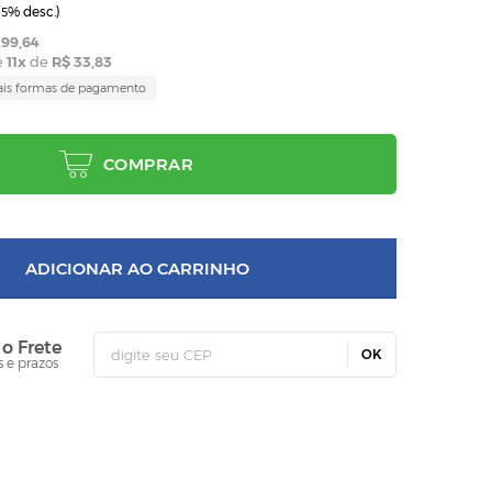
(
% desc.)
5
99,64
é
11
x
de
R$ 33,83
ais formas de pagamento
COMPRAR
ADICIONAR AO CARRINHO
 o Frete
OK
s e prazos