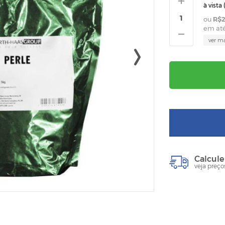
à vista 
R$2
em at
ver m
Calcule
veja preço