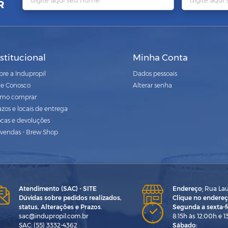
R
nstitucional
Minha Conta
bre a Indupropil
Dados pessoais
le Conosco
Alterar senha
mo comprar
azos e locais de entrega
ocas e devoluções
vendas - Brew Shop
Atendimento (SAC) - SITE
Endereço
:
Rua Laur
Dúvidas sobre pedidos realizados,
Clique no endereç
status, Alterações e Prazos.
Segunda a sexta-fe
sac@indupropil.com.br
8:15h às 12:00h e 1
SAC: (55) 3332-4362
Sábado: