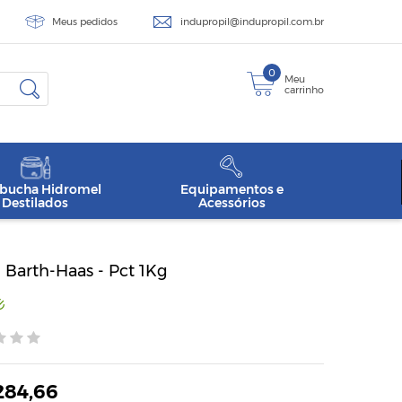
Meus pedidos
indupropil@indupropil.com.br
0
Meu
carrinho
ucha Hidromel
Equipamentos e
Destilados
Acessórios
 Barth-Haas - Pct 1Kg
284,66