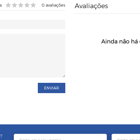
Avaliações
a:
0
avaliações
Ainda não há 
ENVIAR
?