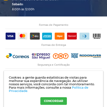
Sábado:
8:00h às 12:00h
Formas de Pagamento
Formas de Entrega
Segurança e Certificação
Cookies: a gente guarda estatísticas de visitas para
melhorar sua experiência de navegação. Ao utilizar
nossos serviços, você concorda com tal monitoramento.
Para mais informações, consulte a nossa
Política de
Privacidade.
Razão Social: Indupropil Indústria e Comércio Ltda | CNPJ: 00.774.194/0001-82 |
Rodovia RS 155, Km 1 esq. Rua Laureano de Medeiros, 782- Ijuí | RS
CONCORDAR