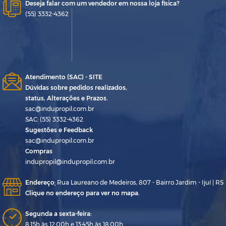
Deseja falar com um vendedor em nossa loja física?
(55) 3332-4362
Atendimento (SAC) - SITE
Dúvidas sobre pedidos realizados,
status, Alterações e Prazos.
sac@indupropil.com.br
SAC: (55) 3332-4362
Sugestões e Feedback
sac@indupropil.com.br
Compras
indupropil@indupropil.com.br
Endereço
:
Rua Laureano de Medeiros, 807 - Bairro Jardim - Ijuí | RS
Clique no endereço para ver no mapa.
Segunda a sexta-feira:
8:15h às 12:00h e 13:45h às 18:00h