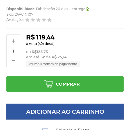
Disponibilidade
: Fabricação 20 dias + entrega
SKU: 24VCIN107
Avaliações
R$ 119,44
à vista (
% desc.)
5
R$125,73
em até
5
x
de
R$ 25,14
ver mais formas de pagamento
COMPRAR
ADICIONAR AO CARRINHO