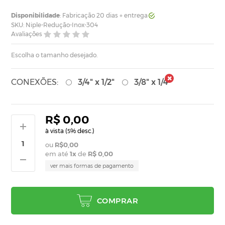
Disponibilidade
: Fabricação 20 dias + entrega
SKU: Niple-Redução-Inox-304
Avaliações
Escolha o tamanho desejado.
CONEXÕES:
3/4" x 1/2"
3/8" x 1/4"
R$ 0,00
à vista (
% desc.)
5
R$0,00
em até
1
x
de
R$ 0,00
ver mais formas de pagamento
COMPRAR