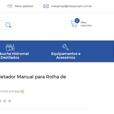
Meus pedidos
indupropil@indupropil.com.br
0
Meu
carrinho
ucha Hidromel
Equipamentos e
Destilados
Acessórios
ietador Manual para Rolha de
Pronta entrega