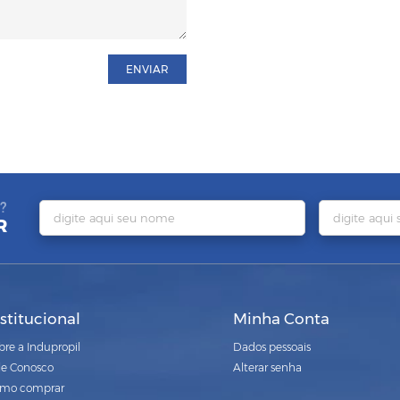
ENVIAR
?
R
nstitucional
Minha Conta
bre a Indupropil
Dados pessoais
le Conosco
Alterar senha
mo comprar