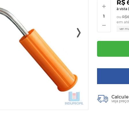
R$ 
à vista 
R$6
em at
ver m
Calcule
veja preço