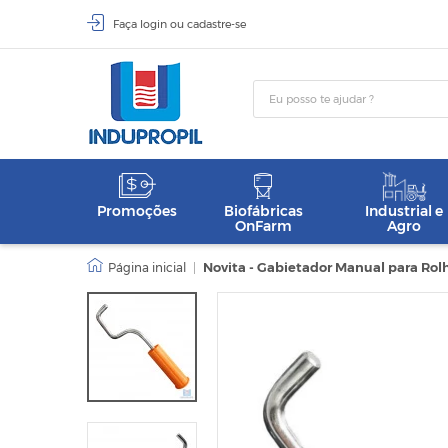
Faça
login
ou
cadastre-se
Promoções
Biofábricas
Industrial e
OnFarm
Agro
|
Novita - Gabietador Manual para R