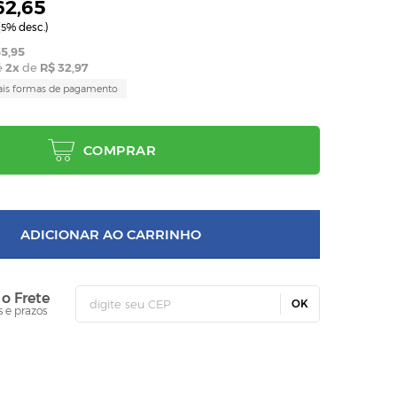
62,65
(
% desc.)
5
5,95
é
2
x
de
R$ 32,97
ais formas de pagamento
COMPRAR
ADICIONAR AO CARRINHO
 o Frete
OK
s e prazos