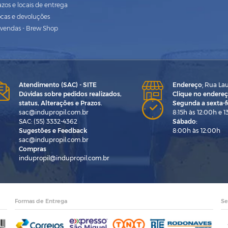
azos e locais de entrega
ocas e devoluções
vendas - Brew Shop
Atendimento (SAC) - SITE
Endereço
:
Rua Laur
Dúvidas sobre pedidos realizados,
Clique no endereç
status, Alterações e Prazos.
Segunda a sexta-fe
sac@indupropil.com.br
8:15h às 12:00h e 1
SAC: (55) 3332-4362
Sábado:
Sugestões e Feedback
8:00h às 12:00h
sac@indupropil.com.br
Compras
indupropil@indupropil.com.br
Formas de Entrega
Se