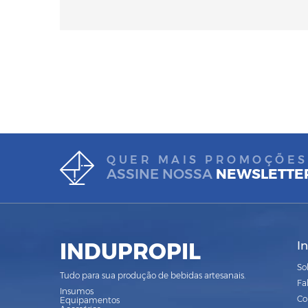
QUER MAIS PROMOÇÕES
ASSINE NOSSA
NEWSLETTE
INDUPROPIL
I
So
Tudo para sua produção de bebidas artesanais.
Fa
Insumos
Co
Equipamentos