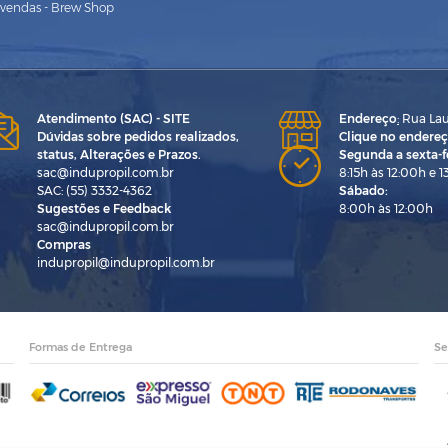
vendas - Brew Shop
Atendimento (SAC) - SITE
Endereço
:
Rua Laur
Dúvidas sobre pedidos realizados,
Clique no endereç
status, Alterações e Prazos.
Segunda a sexta-fe
sac@indupropil.com.br
8:15h às 12:00h e 1
SAC: (55) 3332-4362
Sábado:
Sugestões e Feedback
8:00h às 12:00h
sac@indupropil.com.br
Compras
indupropil@indupropil.com.br
Formas de Entrega
Se