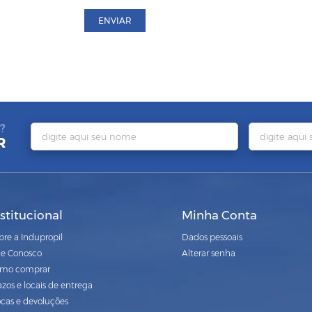
ENVIAR
?
R
nstitucional
Minha Conta
bre a Indupropil
Dados pessoais
le Conosco
Alterar senha
mo comprar
azos e locais de entrega
ocas e devoluções