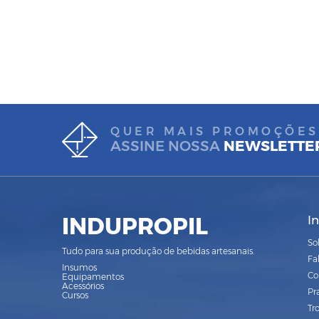
QUER MAIS PROMOÇÕES
ASSINE NOSSA
NEWSLETTE
INDUPROPIL
I
So
Tudo para sua produção de bebidas artesanais.
Fa
Insumos
Co
Equipamentos
Acessórios
Pr
Cursos
Tr