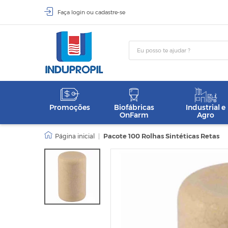
Faça
login
ou
cadastre-se
Promoções
Biofábricas
Industrial e
OnFarm
Agro
|
Pacote 100 Rolhas Sintéticas Retas