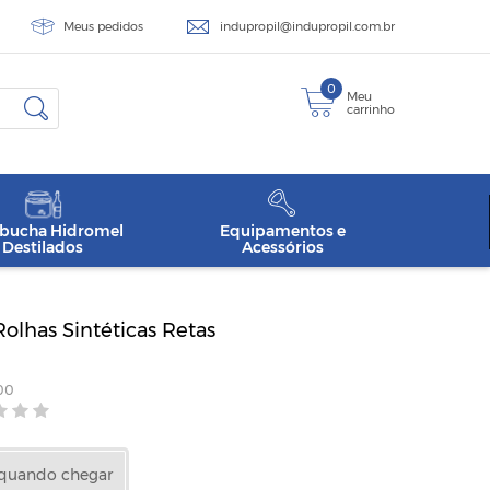
Meus pedidos
indupropil@indupropil.com.br
0
Meu
carrinho
ucha Hidromel
Equipamentos e
Destilados
Acessórios
olhas Sintéticas Retas
00
 quando chegar