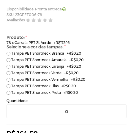
Disponibilidade: Pronta entrega
SKU: 23GPET006-78
Avaliações
Produto:
*
78 x Garrafa PET 2L Verde
+
R$173,16
Selecione a cor das tampas:
*
Tampa PET Shortneck Branca
+
R$0,20
Tampa PET Shortneck Amarela
+
R$0,20
Tampa PET Shortneck Laranja
+
R$0,20
Tampa PET Shortneck Verde
+
R$0,20
Tampa PET Shortneck Vermelha
+
R$0,20
Tampa PET Shortneck Lilás
+
R$0,20
Tampa PET Shortneck Preta
+
R$0,20
Quantidade: