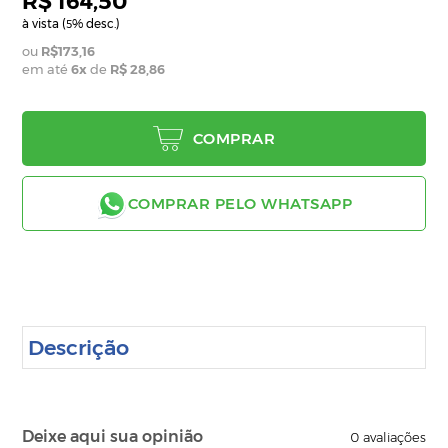
R$ 164,50
à vista (
% desc.)
5
R$173,16
em até
6
x
de
R$ 28,86
COMPRAR
COMPRAR PELO WHATSAPP
Descrição
Deixe aqui sua opinião
0
avaliações