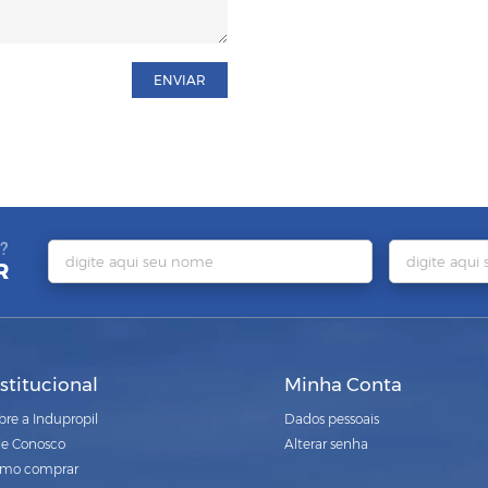
ENVIAR
?
R
nstitucional
Minha Conta
bre a Indupropil
Dados pessoais
le Conosco
Alterar senha
mo comprar