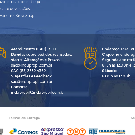
azos e locais de entrega
ocas e devoluções
vendas - Brew Shop
Atendimento (SAC) - SITE
Endereço
:
Rua Laur
Dúvidas sobre pedidos realizados,
Clique no endereç
status, Alterações e Prazos.
Segunda a sexta-fe
sac@indupropil.com.br
8:15h às 12:00h e 1
SAC: (55) 3332-4362
Sábado:
Sugestões e Feedback
8:00h às 12:00h
sac@indupropil.com.br
Compras
indupropil@indupropil.com.br
Formas de Entrega
Se