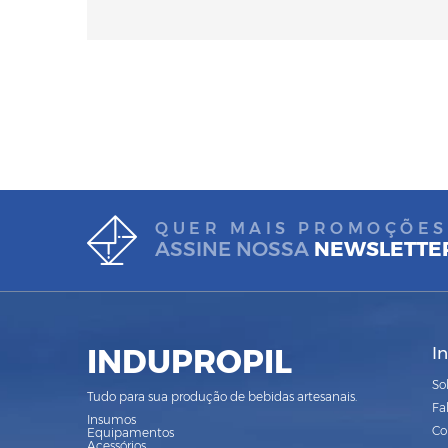
QUER MAIS PROMOÇÕES
ASSINE NOSSA
NEWSLETTE
INDUPROPIL
I
So
Tudo para sua produção de bebidas artesanais.
Fa
Insumos
Co
Equipamentos
Acessórios