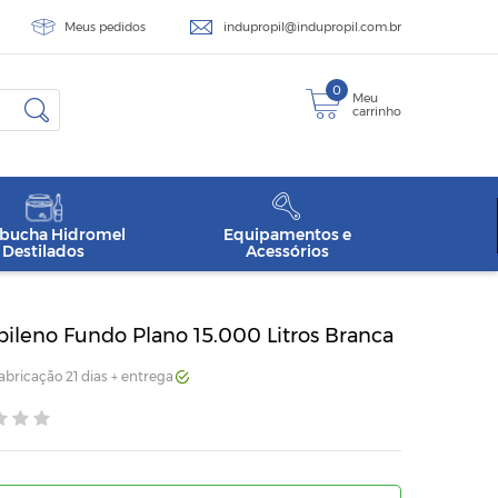
Meus pedidos
indupropil@indupropil.com.br
0
Meu
carrinho
ucha Hidromel
Equipamentos e
Destilados
Acessórios
pileno Fundo Plano 15.000 Litros Branca
Fabricação 21 dias + entrega