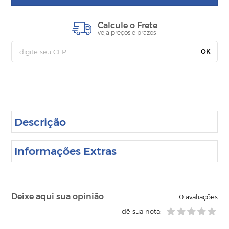
Calcule o Frete
veja preços e prazos
OK
Descrição
Informações Extras
Deixe aqui sua opinião
0
avaliações
dê sua nota: