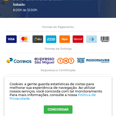
Sábado:
8:00h às 12:00h
Formas de Pagamento
Formas de Entrega
Segurança e Certificação
Cookies: a gente guarda estatísticas de visitas para
melhorar sua experiência de navegação. Ao utilizar
nossos serviços, você concorda com tal monitoramento.
Para mais informações, consulte a nossa
Política de
Privacidade.
Razão Social: Indupropil Indústria e Comércio Ltda | CNPJ: 00.774.194/0001-82 |
Rodovia RS 155, Km 1 esq. Rua Laureano de Medeiros, 782- Ijuí | RS
CONCORDAR