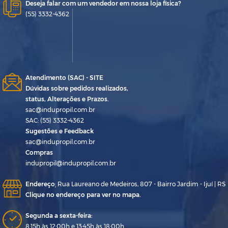
Deseja falar com um vendedor em nossa loja física?
(55) 3332-4362
Atendimento (SAC) - SITE
Dúvidas sobre pedidos realizados,
status, Alterações e Prazos.
sac@indupropil.com.br
SAC: (55) 3332-4362
Sugestões e Feedback
sac@indupropil.com.br
Compras
indupropil@indupropil.com.br
Endereço
:
Rua Laureano de Medeiros, 807 - Bairro Jardim - Ijuí | RS
Clique no endereço para ver no mapa.
Segunda a sexta-feira:
8:15h às 12:00h e 13:45h às 18:00h