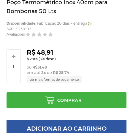
Poço Termométrico Inox 40cm para
Bombonas 50 Lts
Disponibilidade
: Fabricação 20 dias + entrega
SKU: 21230102
Avaliações
R$ 48,91
à vista (
% desc.)
5
R$51,48
em até
2
x
de
R$ 25,74
ver mais formas de pagamento
COMPRAR
ADICIONAR AO CARRINHO