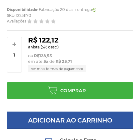
Disponibilidade
: Fabricação 20 dias + entrega
SKU: 12231170
Avaliações
R$ 122,12
à vista (
% desc.)
5
R$128,55
em até
5
x
de
R$ 25,71
ver mais formas de pagamento
COMPRAR
ADICIONAR AO CARRINHO