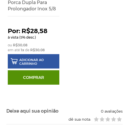
Porca Dupla Para
Prolongador Inox 5/8
R$28,58
à vista (
% desc.)
5
R$30,08
em até
1
x
de
R$30,08
ADICIONAR AO
CARRINHO
COMPRAR
Deixe aqui sua opinião
0
avaliações
dê sua nota: