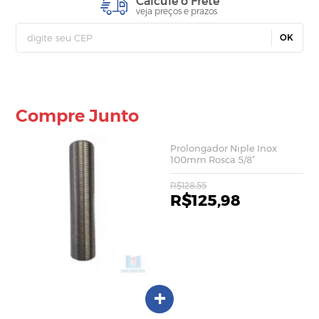
Calcule o Frete
veja preços e prazos
OK
Compre Junto
Prolongador Niple Inox
100mm Rosca 5/8”
R$128,55
R$125,98
+