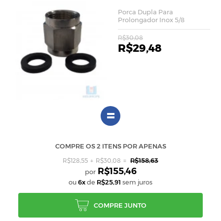
Porca Dupla Para
Prolongador Inox 5/8
R$30,08
R$29,48
=
COMPRE OS 2 ITENS POR APENAS
R$158,63
R$128,55
R$30,08
R$155,46
ou
6x
de
R$25,91
sem juros
COMPRE JUNTO