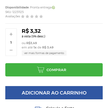
Disponibilidade
: Pronta entrega
SKU: 12231125
Avaliações
R$ 3,32
à vista (
% desc.)
5
R$3,49
em até
1
x
de
R$ 3,49
ver mais formas de pagamento
COMPRAR
ADICIONAR AO CARRINHO