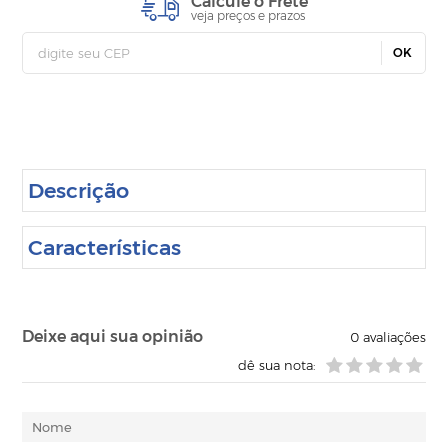
Calcule o Frete
veja preços e prazos
OK
Descrição
Características
Deixe aqui sua opinião
0
avaliações
dê sua nota: