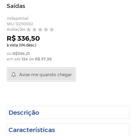
Saídas
Indisponível
SKU: 12230082
Avaliações
R$ 336,50
à vista (
% desc.)
5
R$354,21
em até
12
x
de
R$ 37,39
Avise-me quando chegar
Descrição
Características