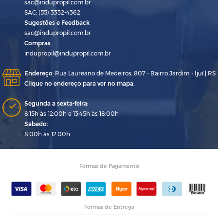
sac@indupropil.com.br
SAC: (55) 3332-4362
Sugestões e Feedback
sac@indupropil.com.br
Compras
indupropil@indupropil.com.br
Endereço
:
Rua Laureano de Medeiros, 807 - Bairro Jardim - Ijuí | RS
Clique no endereço para ver no mapa.
Segunda a sexta-feira:
8:15h às 12:00h e 13:45h às 18:00h
Sábado:
8:00h às 12:00h
Formas de Pagamento
Formas de Entrega