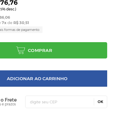
176,76
(
% desc.)
5
86,06
é
7
x
de
R$ 30,51
ais formas de pagamento
COMPRAR
ADICIONAR AO CARRINHO
 o Frete
OK
s e prazos