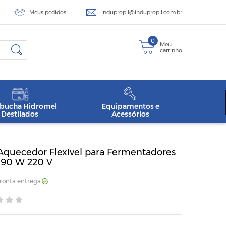
Meus pedidos
indupropil@indupropil.com.br
0
Meu
carrinho
ucha Hidromel
Equipamentos e
Destilados
Acessórios
 Aquecedor Flexível para Fermentadores
- 90 W 220 V
Pronta entrega