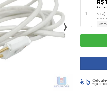
R$ 
à vista 
R$1
em at
ver m
Calcule
veja preço