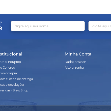
?
R
nstitucional
Minha Conta
bre a Indupropil
Dados pessoais
le Conosco
Alterar senha
mo comprar
azos e locais de entrega
ocas e devoluções
vendas - Brew Shop