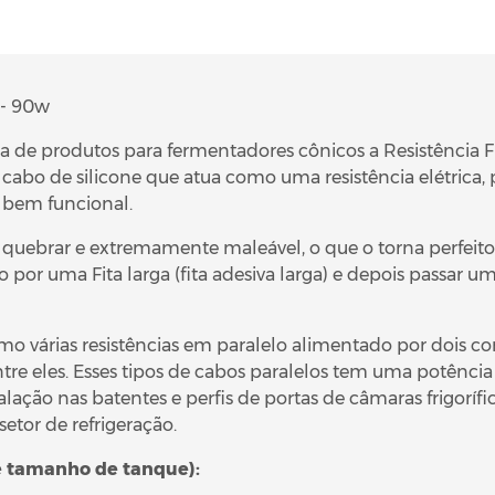
t- 90w
ha de produtos para fermentadores cônicos a
Resistência F
m cabo de silicone que atua como uma resistência elétrica
 bem funcional.
e quebrar e extremamente maleável, o que o torna perfeit
or uma Fita larga (fita adesiva larga) e depois passar um p
o várias resistências em paralelo alimentado por dois con
tre eles. Esses tipos de cabos paralelos tem uma potênci
instalação nas batentes e perfis de portas de câmaras frigo
setor de refrigeração.
e tamanho de tanque):