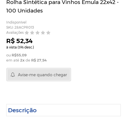
Rolha Sintética para Vinhos Emula 22x42 -
100 Unidades
Indisponível
SKU: 28ACPR013
Avaliações
R$ 52,34
à vista (
% desc.)
5
R$55,09
em até
2
x
de
R$ 27,54
Avise-me quando chegar
Descrição