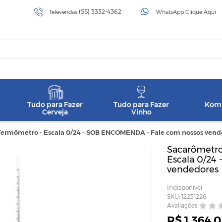
(55) 3332-4362
Televendas
WhatsApp Clique Aqui
Tudo para Fazer
Tudo para Fazer
Komb
Cerveja
Vinho
ermômetro - Escala 0/24 - SOB ENCOMENDA - Fale com nossos vend
Sacarômetro
Escala 0/24
vendedores
Indisponível
SKU: 12231226
Avaliações
R$ 1.364,