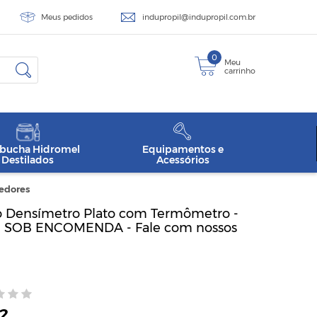
Meus pedidos
indupropil@indupropil.com.br
0
Meu
carrinho
ucha Hidromel
Equipamentos e
Destilados
Acessórios
edores
 Densímetro Plato com Termômetro -
 - SOB ENCOMENDA - Fale com nossos
02