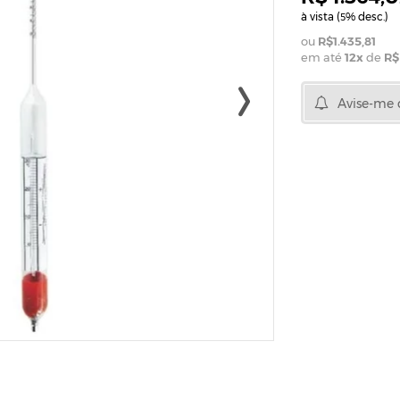
à vista (
% desc.)
5
R$1.435,81
em até
12
x
de
R$
Avise-me