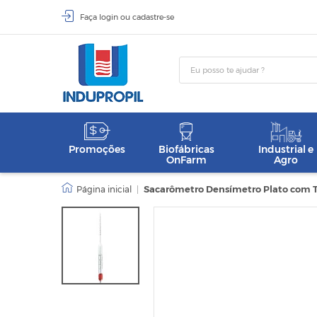
Faça
login
ou
cadastre-se
Promoções
Biofábricas
Industrial e
OnFarm
Agro
|
Sacarômetro Densímetro Plato com T