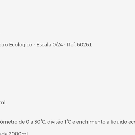
.
 Ecológico - Escala 0/24 - Ref. 6026.L
ml.
etro de 0 a 30°C, divisão 1°C e enchimento a líquido ec
duada 2000ml