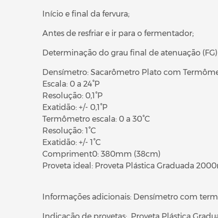
Início e final da fervura;
Antes de resfriar e ir para o fermentador;
Determinação do grau final de atenuação (FG)
Densímetro: Sacarômetro Plato com Termômetro
Escala: 0 a 24°P
Resolução: 0,1°P
Exatidão: +/- 0,1°P
Termômetro escala: 0 a 30°C
Resolução: 1°C
Exatidão: +/- 1°C
Compriment0: 380mm (38cm)
Proveta ideal: Proveta Plástica Graduada 2000
Informações adicionais: Densímetro com termôm
Indicação de provetas: Proveta Plástica Gra