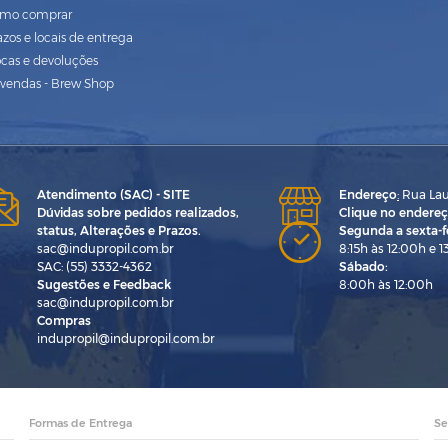
mo comprar
azos e locais de entrega
ocas e devoluções
vendas - Brew Shop
Atendimento (SAC) - SITE
Endereço
:
Rua Laur
Dúvidas sobre pedidos realizados,
Clique no endereç
status, Alterações e Prazos.
Segunda a sexta-fe
sac@indupropil.com.br
8:15h às 12:00h e 1
SAC: (55) 3332-4362
Sábado:
Sugestões e Feedback
8:00h às 12:00h
sac@indupropil.com.br
Compras
indupropil@indupropil.com.br
Formas de Entrega
Se