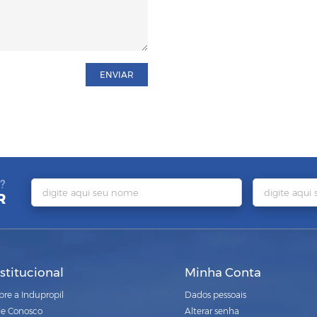
ENVIAR
?
R
nstitucional
Minha Conta
bre a Indupropil
Dados pessoais
le Conosco
Alterar senha