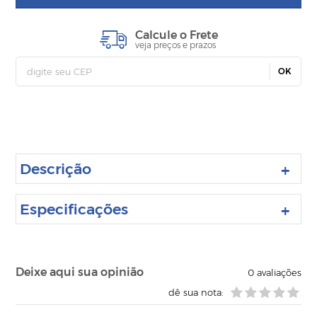
Calcule o Frete
veja preços e prazos
OK
Descrição
Especificações
Deixe aqui sua opinião
0
avaliações
dê sua nota: