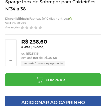
Sparge Inox de Sobrepor para Caldeirões
N°34 a 38
Disponibilidade
: Fabricação 10 dias + entrega
SKU: 21230308
Avaliações
R$ 238,60
à vista (
% desc.)
5
R$251,16
em até
10
x
de
R$ 30,58
ver mais formas de pagamento
COMPRAR
ADICIONAR AO CARRINHO