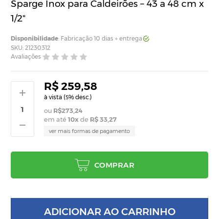
Sparge Inox para Caldeirões – 43 a 48 cm x
1/2"
Disponibilidade
: Fabricação 10 dias + entrega
SKU: 21230312
Avaliações
R$ 259,58
à vista (
% desc.)
5
R$273,24
em até
10
x
de
R$ 33,27
ver mais formas de pagamento
COMPRAR
ADICIONAR AO CARRINHO