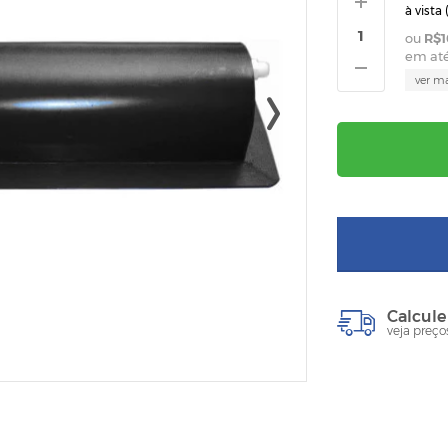
à vista 
R$1
em at
ver m
Calcule
veja preço