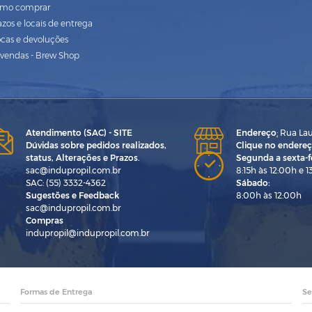
mo comprar
azos e locais de entrega
ocas e devoluções
vendas - Brew Shop
Atendimento (SAC) - SITE
Endereço
:
Rua Laur
Dúvidas sobre pedidos realizados,
Clique no endereç
status, Alterações e Prazos.
Segunda a sexta-fe
sac@indupropil.com.br
8:15h às 12:00h e 1
SAC: (55) 3332-4362
Sábado:
Sugestões e Feedback
8:00h às 12:00h
sac@indupropil.com.br
Compras
indupropil@indupropil.com.br
Formas de Entrega
Se