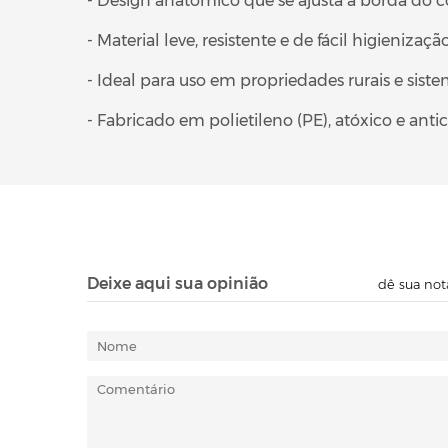
- Design anatômico que se ajusta à borda do 
- Material leve, resistente e de fácil higienizaçã
- Ideal para uso em propriedades rurais e si
- Fabricado em polietileno (PE), atóxico e anti
Deixe aqui sua opinião
dê sua not