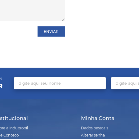
ENVIAR
?
R
nstitucional
Minha Conta
bre a Indupropil
Dados pessoais
le Conosco
Alterar senha