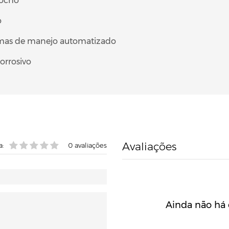
cocho
o
stemas de manejo automatizado
corrosivo
Avaliações
a:
0
avaliações
Ainda não há 