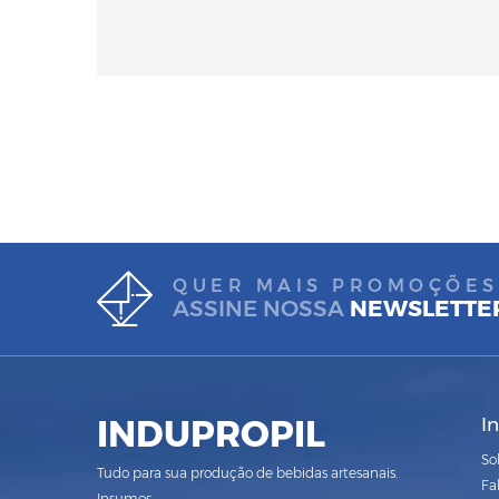
QUER MAIS PROMOÇÕES
ASSINE NOSSA
NEWSLETTE
INDUPROPIL
I
So
Tudo para sua produção de bebidas artesanais.
Fa
Insumos