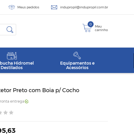
Meus pedidos
indupropil@indupropil.com.br
0
Meu
carrinho
ucha Hidromel
Equipamentos e
Destilados
Acessórios
tetor Preto com Boia p/ Cocho
Pronta entrega
95,63