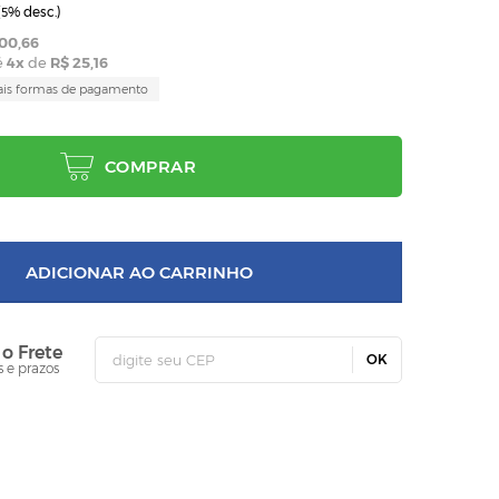
(
% desc.)
5
00,66
é
4
x
de
R$ 25,16
ais formas de pagamento
COMPRAR
ADICIONAR AO CARRINHO
 o Frete
OK
s e prazos