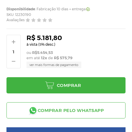
Disponibilidade
: Fabricação 10 dias + entrega
SKU: 12230190
Avaliações
R$ 5.181,80
à vista (
% desc.)
5
R$5.454,53
em até
12
x
de
R$ 575,79
ver mais formas de pagamento
COMPRAR
COMPRAR PELO WHATSAPP