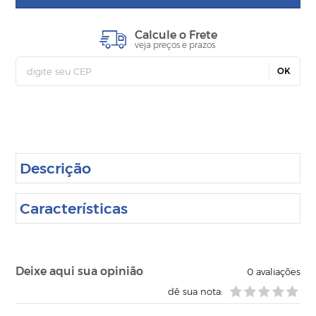
Calcule o Frete
veja preços e prazos
OK
Descrição
Características
Deixe aqui sua opinião
0
avaliações
dê sua nota: