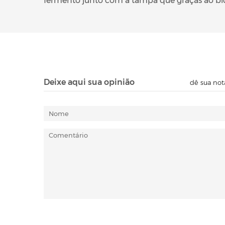
fermento junto com a tampa que graças ao bidu
Deixe aqui sua opinião
dê sua not