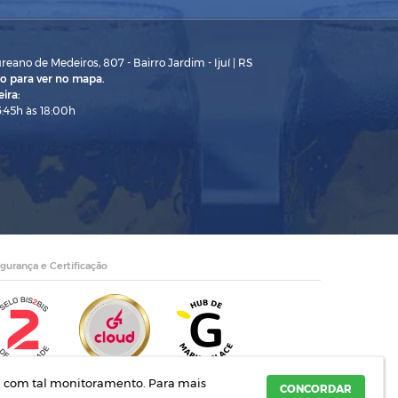
eano de Medeiros, 807 - Bairro Jardim - Ijuí | RS
o para ver no mapa.
ira:
3:45h às 18:00h
gurança e Certificação
rda com tal monitoramento.
Para mais
o de Medeiros, 782- Ijuí | RS
CONCORDAR