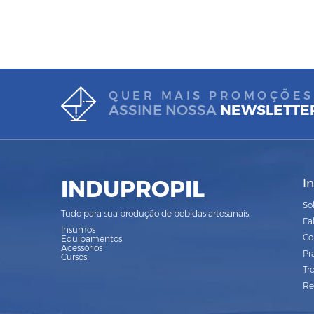
QUER MAIS PROMOÇÕES
ASSINE NOSSA
NEWSLETTE
INDUPROPIL
I
So
Tudo para sua produção de bebidas artesanais.
Fa
Insumos
Co
Equipamentos
Acessórios
Pr
Cursos
Tr
Re