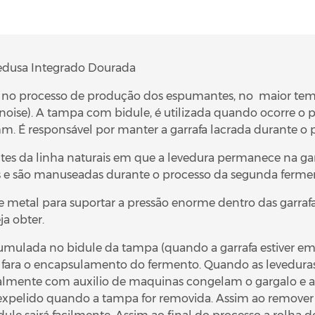
usa Integrado Dourada
s no processo de produção dos espumantes, no maior tem
oise). A tampa com bidule, é utilizada quando ocorre o p
m. É responsável por manter a garrafa lacrada durante o 
tes da linha naturais em que a levedura permanece na gar
as e são manuseadas durante o processo da segunda ferme
de metal para suportar a pressão enorme dentro das garraf
a obter.
umulada no bidule da tampa (quando a garrafa estiver em p
le fara o encapsulamento do fermento. Quando as levedura
lmente com auxilio de maquinas congelam o gargalo e a
expelido quando a tampa for removida. Assim ao remover