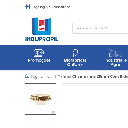
Faça
login
ou
cadastre-se
Promoções
Biofábricas
Industrial e
OnFarm
Agro
|
Tampa Champagne 29mm Com Bidule