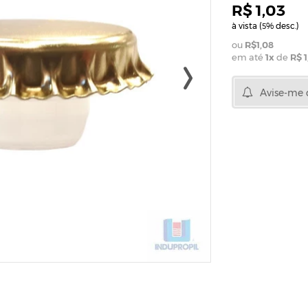
R$ 1,03
à vista (
% desc.)
5
R$1,08
em até
1
x
de
R$ 1
Avise-me