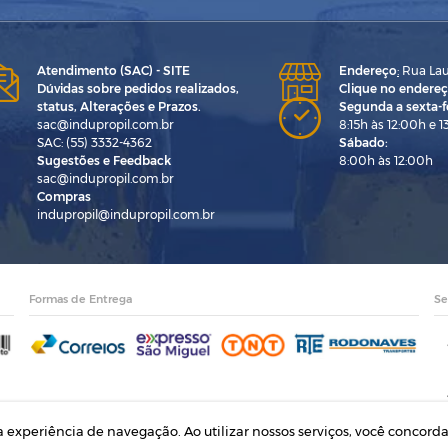
Atendimento (SAC) - SITE
Endereço
:
Rua Laur
Dúvidas sobre pedidos realizados,
Clique no endereç
status, Alterações e Prazos.
Segunda a sexta-fe
sac@indupropil.com.br
8:15h às 12:00h e 1
SAC: (55) 3332-4362
Sábado:
Sugestões e Feedback
8:00h às 12:00h
sac@indupropil.com.br
Compras
indupropil@indupropil.com.br
Formas de Entrega
Se
ua experiência de navegação. Ao utilizar nossos serviços, você conco
ústria e Comércio Ltda | CNPJ: 00.774.194/0001-82 | Rodovia RS 155, Km 1 esq. Rua Laurean