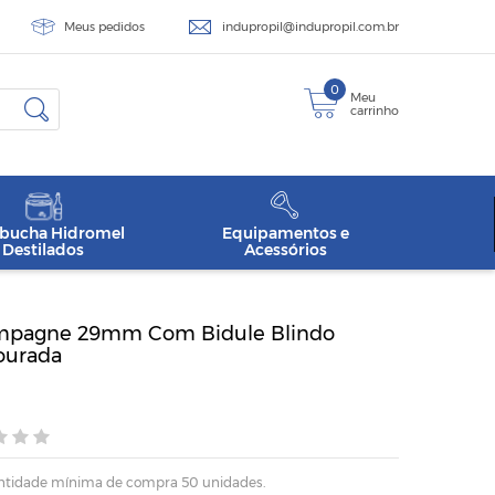
Meus pedidos
indupropil@indupropil.com.br
0
Meu
carrinho
ucha Hidromel
Equipamentos e
Destilados
Acessórios
pagne 29mm Com Bidule Blindo
ourada
uantidade mínima de compra 50 unidades.