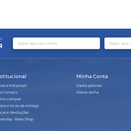
?
R
nstitucional
Minha Conta
bre a Indupropil
Dados pessoais
le Conosco
Alterar senha
mo comprar
azos e locais de entrega
ocas e devoluções
vendas - Brew Shop