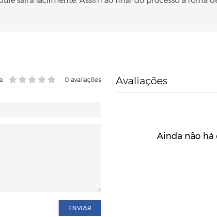
le sairá facilmente. Assim ao final do processo a rolha d
Avaliações
a:
0
avaliações
Ainda não há 
ENVIAR