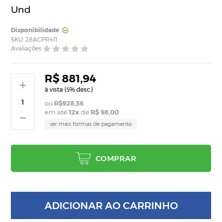
Und
Disponibilidade
:
SKU: 28ACPR411
Avaliações
R$ 881,94
à vista (
% desc.)
5
R$928,36
em até
12
x
de
R$ 98,00
ver mais formas de pagamento
COMPRAR
ADICIONAR AO CARRINHO