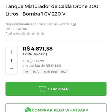
Tanque Misturador de Calda Drone 300
Litros - Bomba 1 CV 220 V
Disponibilidade
: Fabricação 21 dias + entrega
SKU: 21230788
Avaliações
R$ 4.871,38
à vista (
% desc.)
5
R$5.127,77
em até
12
x
de
R$ 541,30
ver mais formas de pagamento
COMPRAR
COMPRAR PELO WHATSAPP