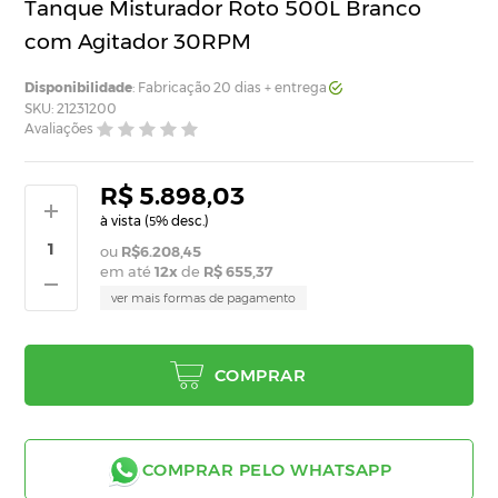
Tanque Misturador Roto 500L Branco
com Agitador 30RPM
Disponibilidade
: Fabricação 20 dias + entrega
SKU: 21231200
Avaliações
R$ 5.898,03
à vista (
% desc.)
5
R$6.208,45
em até
12
x
de
R$ 655,37
ver mais formas de pagamento
COMPRAR
COMPRAR PELO WHATSAPP