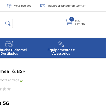
Meus pedidos
indupropil@indupropil.com.br
0
Meu
carrinho
ucha Hidromel
Equipamentos e
Destilados
Acessórios
êmea 1/2 BSP
Pronta entrega
9,56