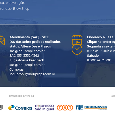
ocas e devoluções
vendas - Brew Shop
Atendimento (SAC) - SITE
Endereço
:
Rua Laur
Dúvidas sobre pedidos realizados,
Clique no endereç
status, Alterações e Prazos.
Segunda a sexta-fe
sac@indupropil.com.br
8:15h às 12:00h e 1
SAC: (55) 3332-4362
Sábado:
Sugestões e Feedback
8:00h às 12:00h
sac@indupropil.com.br
Compras
indupropil@indupropil.com.br
Formas de Entrega
Se