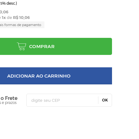
(
% desc.)
5
0,06
é
1
x
de
R$ 10,06
ais formas de pagamento
COMPRAR
ADICIONAR AO CARRINHO
 o Frete
OK
s e prazos