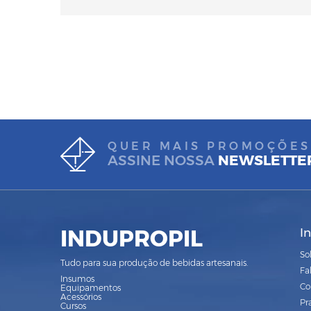
QUER MAIS PROMOÇÕES
ASSINE NOSSA
NEWSLETTE
INDUPROPIL
I
So
Tudo para sua produção de bebidas artesanais.
Fa
Insumos
Co
Equipamentos
Acessórios
Pr
Cursos