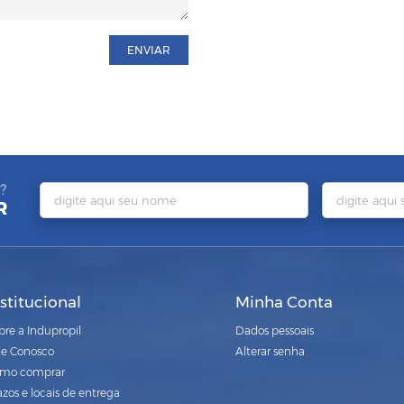
ENVIAR
?
R
nstitucional
Minha Conta
bre a Indupropil
Dados pessoais
le Conosco
Alterar senha
mo comprar
azos e locais de entrega