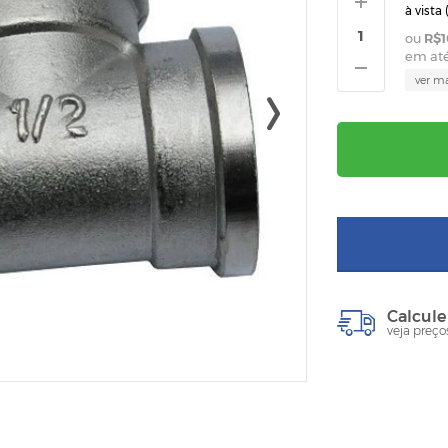
à vista 
R$1
em at
ver m
Calcule
veja preço