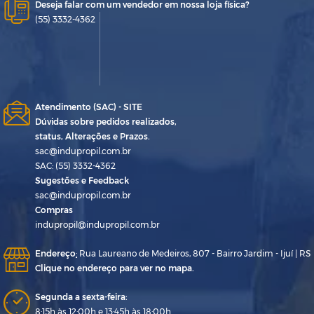
Deseja falar com um vendedor em nossa loja física?
(55) 3332-4362
Atendimento (SAC) - SITE
Dúvidas sobre pedidos realizados,
status, Alterações e Prazos.
sac@indupropil.com.br
SAC: (55) 3332-4362
Sugestões e Feedback
sac@indupropil.com.br
Compras
indupropil@indupropil.com.br
Endereço
:
Rua Laureano de Medeiros, 807 - Bairro Jardim - Ijuí | RS
Clique no endereço para ver no mapa.
Segunda a sexta-feira:
8:15h às 12:00h e 13:45h às 18:00h