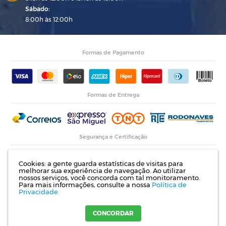
Sábado:
8:00h às 12:00h
Formas de Pagamento
Formas de Entrega
Segurança e Certificação
Cookies: a gente guarda estatísticas de visitas para
melhorar sua experiência de navegação. Ao utilizar
nossos serviços, você concorda com tal monitoramento.
Para mais informações, consulte a nossa
Política de
Privacidade.
Razão Social: Indupropil Indústria e Comércio Ltda | CNPJ: 00.774.194/0001-82 |
Rodovia RS 155, Km 1 esq. Rua Laureano de Medeiros, 782- Ijuí | RS
CONCORDAR