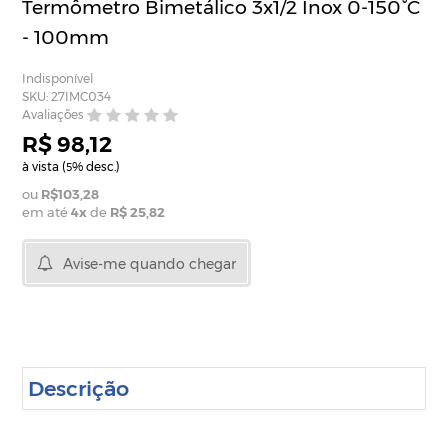
Termômetro Bimetálico 3x1/2 Inox 0-150°C
- 100mm
Indisponível
SKU: 27IMC034
Avaliações
R$ 98,12
à vista (
% desc.)
5
R$103,28
em até
4
x
de
R$ 25,82
Avise-me quando chegar
Descrição