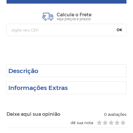
Calcule o Frete
veja preços e prazos
OK
Descrição
Informações Extras
Deixe aqui sua opinião
0
avaliações
dê sua nota: