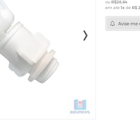
R$26,64
em até
1
x
de
R$ 
Avise-me