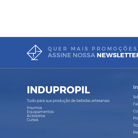
QUER MAIS PROMOÇÕES
ASSINE NOSSA
NEWSLETTE
INDUPROPIL
I
So
Tudo para sua produção de bebidas artesanais.
Fa
Insumos
Co
Equipamentos
Acessórios
Pr
Cursos
Tr
Re