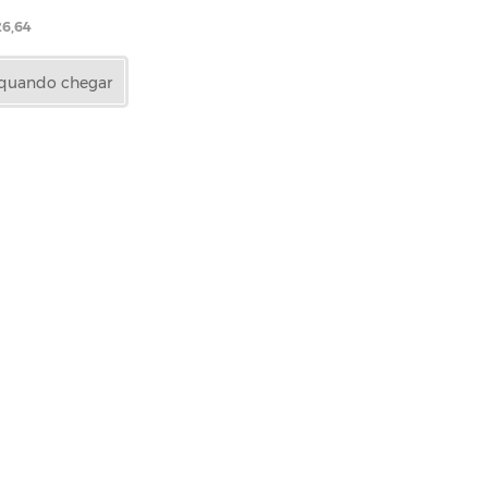
26,64
 quando chegar