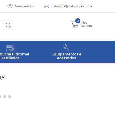
Meus pedidos
indupropil@indupropil.com.br
0
Meu
carrinho
ucha Hidromel
Equipamentos e
Destilados
Acessórios
3/4