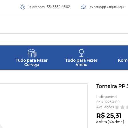
(55) 3332-4362
Televendas
WhatsApp Clique Aqui
Tudo para Fazer
Tudo para Fazer
Komb
Cerveja
Vinho
Torneira PP 
Indisponível
SKU: 12230419
Avaliações
R$ 25,31
à vista (
% desc.)
5