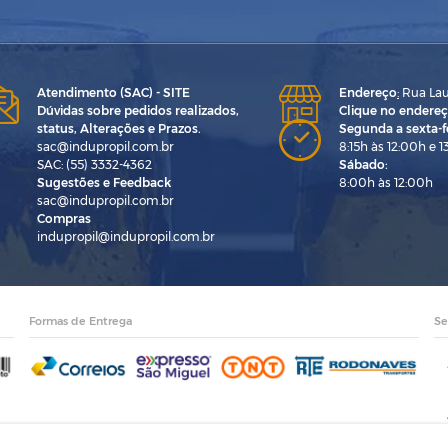
Atendimento (SAC) - SITE
Endereço
:
Rua Laur
Dúvidas sobre pedidos realizados,
Clique no endereç
status, Alterações e Prazos.
Segunda a sexta-fe
sac@indupropil.com.br
8:15h às 12:00h e 1
SAC: (55) 3332-4362
Sábado:
Sugestões e Feedback
8:00h às 12:00h
sac@indupropil.com.br
Compras
indupropil@indupropil.com.br
Formas de Entrega
Se