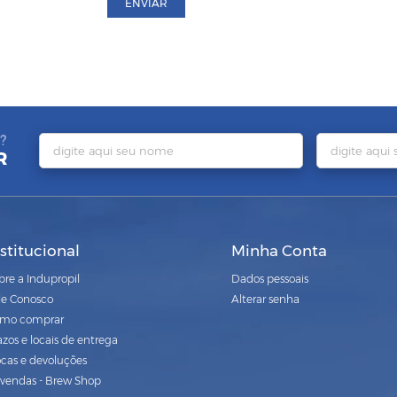
ENVIAR
?
R
nstitucional
Minha Conta
bre a Indupropil
Dados pessoais
le Conosco
Alterar senha
mo comprar
azos e locais de entrega
ocas e devoluções
vendas - Brew Shop