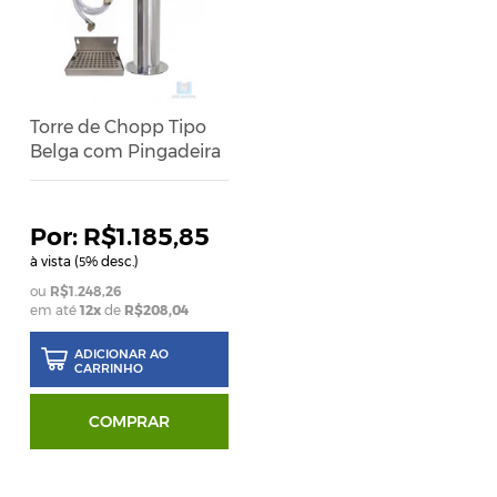
Torre de Chopp Tipo
Belga com Pingadeira
R$1.185,85
à vista (
% desc.)
5
R$1.248,26
em até
12x
de
R$208,04
ADICIONAR AO
CARRINHO
COMPRAR