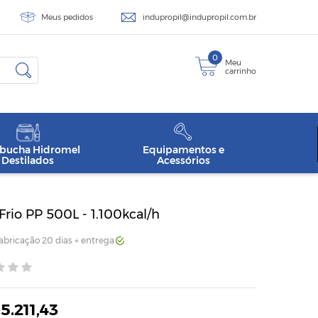
Meus pedidos
indupropil@indupropil.com.br
0
Meu
carrinho
ucha Hidromel
Equipamentos e
Destilados
Acessórios
rio PP 500L - 1.100kcal/h
Fabricação 20 dias + entrega
5.211,43