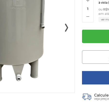
à vista 
R$1
em at
ver m
Calcule
veja preço