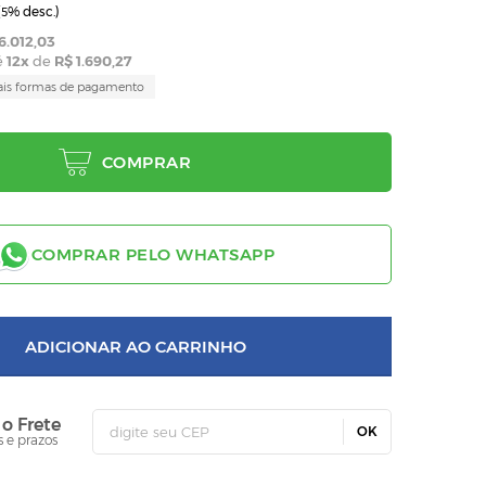
(
% desc.)
5
6.012,03
é
12
x
de
R$ 1.690,27
ais formas de pagamento
COMPRAR
COMPRAR PELO WHATSAPP
ADICIONAR AO CARRINHO
 o Frete
OK
s e prazos