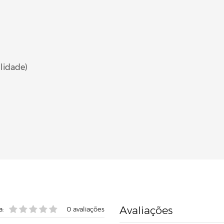
ilidade)
Avaliações
a:
0
avaliações