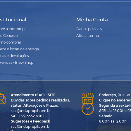
nstitucional
Minha Conta
bre a Indupropil
Dados pessoais
le Conosco
Alterar senha
mo comprar
azos e locais de entrega
ocas e devoluções
vendas - Brew Shop
Atendimento (SAC) - SITE
Endereço
:
Rua Laur
Dúvidas sobre pedidos realizados,
Clique no endereç
status, Alterações e Prazos.
Segunda a sexta-fe
sac@indupropil.com.br
8:15h às 12:00h e 1
SAC: (55) 3332-4362
Sábado:
Sugestões e Feedback
8:00h às 12:00h
sac@indupropil.com.br