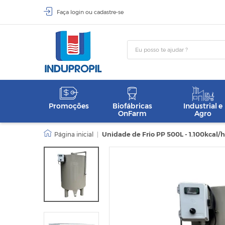
Faça
login
ou
cadastre-se
Promoções
Biofábricas
Industrial e
OnFarm
Agro
|
Unidade de Frio PP 500L - 1.100kcal/h