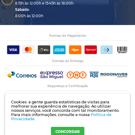
8:15h às 12:00h e 13:45h às 18:00h
Sábado:
8:00h às 12:00h
Formas de Pagamento
Formas de Entrega
Segurança e Certificação
Cookies: a gente guarda estatísticas de visitas para
melhorar sua experiência de navegação. Ao utilizar
nossos serviços, você concorda com tal monitoramento.
Para mais informações, consulte a nossa
Política de
Privacidade.
Razão Social: Indupropil Indústria e Comércio Ltda | CNPJ: 00.774.194/0001-82 |
Rodovia RS 155, Km 1 esq. Rua Laureano de Medeiros, 782- Ijuí | RS
CONCORDAR