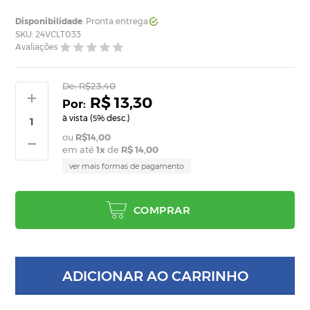
Disponibilidade
: Pronta entrega
SKU: 24VCLT033
Avaliações
De:
R$23,40
R$ 13,30
à vista (
% desc.)
5
R$14,00
em até
1
x
de
R$ 14,00
ver mais formas de pagamento
COMPRAR
ADICIONAR AO CARRINHO